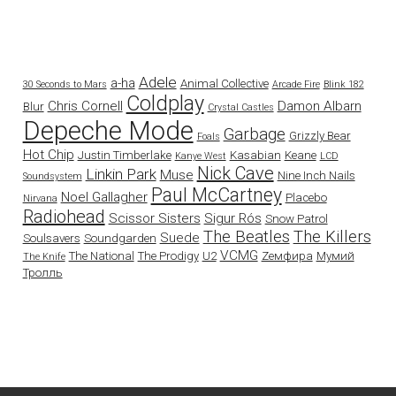
Adele
a-ha
Animal Collective
30 Seconds to Mars
Arcade Fire
Blink 182
Coldplay
Chris Cornell
Damon Albarn
Blur
Crystal Castles
Depeche Mode
Garbage
Grizzly Bear
Foals
Hot Chip
Justin Timberlake
Kasabian
Keane
Kanye West
LCD
Nick Cave
Linkin Park
Muse
Nine Inch Nails
Soundsystem
Paul McCartney
Noel Gallagher
Placebo
Nirvana
Radiohead
Scissor Sisters
Sigur Rós
Snow Patrol
The Beatles
The Killers
Suede
Soulsavers
Soundgarden
VCMG
The National
The Prodigy
U2
Zемфира
Мумий
The Knife
Тролль