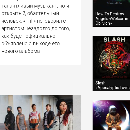
талантливый музыкант, но и
открытый, обаятельный
How To Destroy
Angels «Welcome
человек. «Trill» поговорил с
Oblivion»
артистом незадолго до того,
как будет официально
объявлено о выходе его
нового альбома.
Slash
«Apocalyptic Love