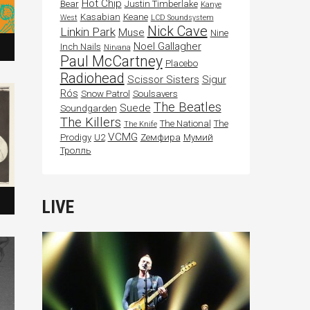
Hot Chip
Bear
Justin Timberlake
Kanye
Kasabian
Keane
West
LCD Soundsystem
Nick Cave
Linkin Park
Muse
Nine
Noel Gallagher
Inch Nails
Nirvana
Paul McCartney
Placebo
Radiohead
Scissor Sisters
Sigur
Rós
Snow Patrol
Soulsavers
The Beatles
Suede
Soundgarden
The Killers
The National
The
The Knife
VCMG
Prodigy
U2
Zемфира
Мумий
Тролль
LIVE