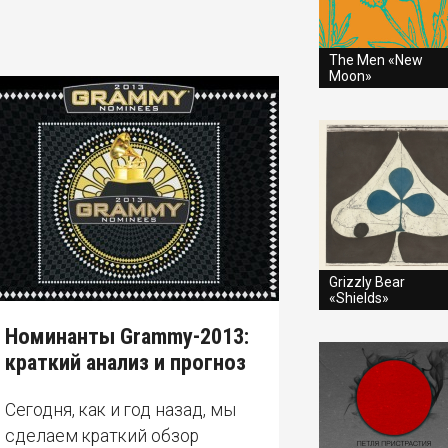
The Men «New
Moon»
Grizzly Bear
«Shields»
Номинанты Grammy-2013:
краткий анализ и прогноз
Сегодня, как и год назад, мы
сделаем краткий обзор