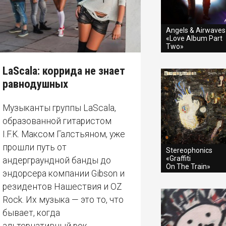
Angels & Airwaves
«Love Album Part
Two»
LaScala: коррида не знает
равнодушных
Музыканты группы LaScala,
образованной гитаристом
I.F.K. Максом Галстьяном, уже
прошли путь от
Stereophonics
«Graffiti
андерграундной банды до
On The Train»
эндорсера компании Gibson и
резидентов Нашествия и OZ
Rock. Их музыка — это то, что
бывает, когда