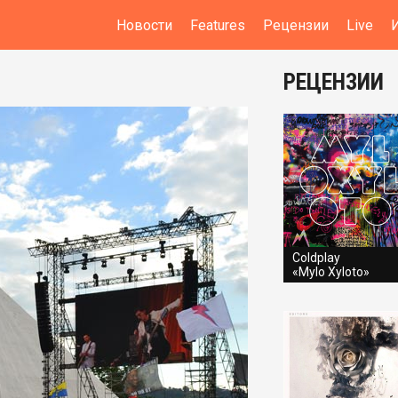
Новости
Features
Рецензии
Live
РЕЦЕНЗИИ
Coldplay
«Mylo Xyloto»