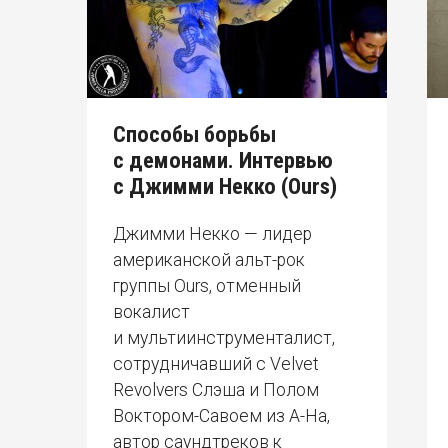
Способы борьбы
с демонами. Интервью
с Джимми Некко (Ours)
Джимми Некко — лидер
американской альт-рок
группы Ours, отменный
вокалист
и мультиинструменталист,
сотрудничавший с Velvet
Revolvers Слэша и Полом
Воктором-Савоем из A-Ha,
автор саундтреков к