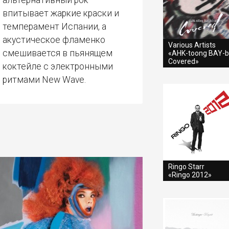
альтернативный рок
впитывает жаркие краски и
темперамент Испании, а
акустическое фламенко
Various Artists
смешивается в пьянящем
«AHK-toong BAY-b
Covered»
коктейле с электронными
ритмами New Wave.
Ringo Starr
«Ringo 2012»