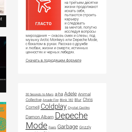
на третьем десятке
жизни продолжают
искать себя,
пытаются строить
ht
карьеру
и следовать
за мечтой, попутно
исследуя вопросы
мироздания — сквозь смех и слезы, под
музыку Arctic Monkeys или Depeche Mode,
с бокалом в руках. Рассказ о дружбе
и любви, жизни и смерти, истинных
ценностях и черных лебедях.
Скачать в подходящем формате
Adele
a-ha
Animal
30 Seconds to Mars
Chris
Collective
Blur
Arcade Fire
Blink 182
Coldplay
Cornell
Crystal Castles
Depeche
Damon Albarn
Mode
Garbage
Grizzly
Foals