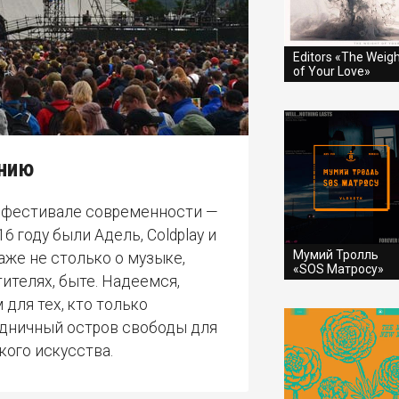
Editors «The Weig
of Your Love»
ению
м фестивале современности —
6 году были Адель, Coldplay и
Мумий Тролль
аже не столько о музыке,
«SOS Матросу»
тителях, быте. Надеемся,
для тех, кто только
здничный остров свободы для
ого искусства.