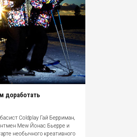
ам доработать
 басист Coldplay Гай Берриман,
онтмен Mew Йонас Бьерре и
тарте необычного креативного