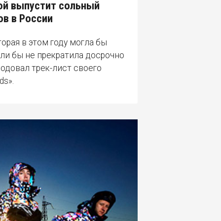
ной выпустит сольный
ов в России
торая в этом году могла бы
сли бы не прекратила досрочно
родовал трек-лист своего
ds».