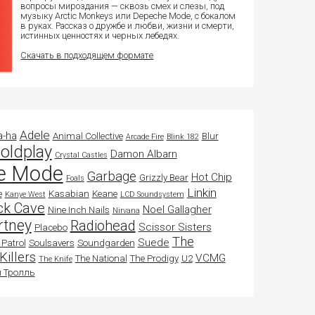
вопросы мироздания — сквозь смех и слезы, под
музыку Arctic Monkeys или Depeche Mode, с бокалом
в руках. Рассказ о дружбе и любви, жизни и смерти,
истинных ценностях и черных лебедях.
Скачать в подходящем формате
Adele
a-ha
Animal Collective
Blur
Arcade Fire
Blink 182
oldplay
Damon Albarn
Crystal Castles
e Mode
Garbage
Hot Chip
Grizzly Bear
Foals
Linkin
e
Kasabian
Keane
Kanye West
LCD Soundsystem
ck Cave
Noel Gallagher
Nine Inch Nails
Nirvana
rtney
Radiohead
Scissor Sisters
Placebo
The
Suede
Patrol
Soulsavers
Soundgarden
Killers
VCMG
The National
The Prodigy
U2
The Knife
 Тролль