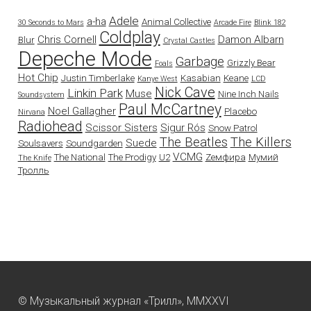
Adele
a-ha
Animal Collective
30 Seconds to Mars
Arcade Fire
Blink 182
Coldplay
Chris Cornell
Damon Albarn
Blur
Crystal Castles
Depeche Mode
Garbage
Grizzly Bear
Foals
Hot Chip
Justin Timberlake
Kasabian
Keane
Kanye West
LCD
Nick Cave
Linkin Park
Muse
Nine Inch Nails
Soundsystem
Paul McCartney
Noel Gallagher
Placebo
Nirvana
Radiohead
Scissor Sisters
Sigur Rós
Snow Patrol
The Beatles
The Killers
Suede
Soulsavers
Soundgarden
VCMG
The National
The Prodigy
U2
Zемфира
Мумий
The Knife
Тролль
© Музыкальный журнал «Трилл», MMXXVI