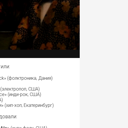
или:
ack» (фолктроника, Дания)
 (электропоп, США)
nce» (инди-рок, США)
А)
 (хип-хоп, Екатеринбург)
довали: