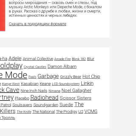
вопросы мироздания — сквозь смех и слезы, под
музыку Arctic Monkeys или Depeche Mode, с бокалом
в руках. Рассказ о дружбе и любви, жизни и смерти,
истинных ценностях и черных лебедях.
Скачать в подходящем формате
Adele
a-ha
Animal Collective
Blur
Arcade Fire
Blink 182
oldplay
Damon Albarn
Crystal Castles
e Mode
Garbage
Hot Chip
Grizzly Bear
Foals
Linkin
e
Kasabian
Keane
Kanye West
LCD Soundsystem
ck Cave
Noel Gallagher
Nine Inch Nails
Nirvana
rtney
Radiohead
Scissor Sisters
Placebo
The
Suede
Patrol
Soulsavers
Soundgarden
Killers
VCMG
The National
The Prodigy
U2
The Knife
 Тролль