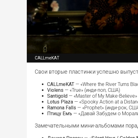
CALLmeKAT
Свои вторые пластинки успешно выпуст
CALLmeKAT
— «Where the River Turns Bl
Violens
— «True» (инди-поп, США)
Santigold
— «Master of My Make-Believe»
Lotus Plaza
— «Spooky Action at a Dista
Ramona Falls
— «Prophet» (инди-рок, СШ
Птицу Емъ
— «Давай Забудем о Морали»
Замечательными мини-альбомами пора