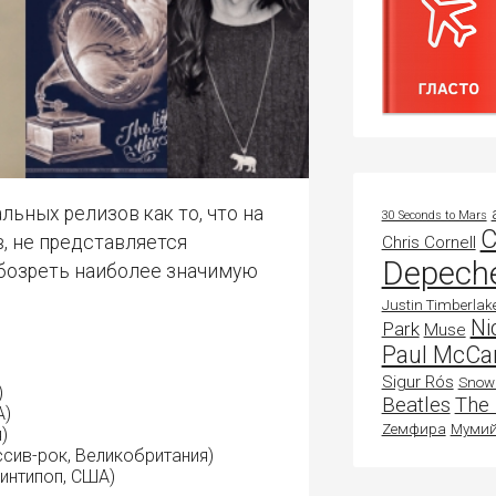
30 Seconds to Mars
C
, не представляется
Chris Cornell
Depech
бозреть наиболее значимую
Justin Timberlak
Ni
Park
Muse
Paul McCa
Sigur Rós
Snow 
)
Beatles
The 
А)
Zемфира
Мумий
)
сив-рок, Великобритания)
(синтипоп, США)