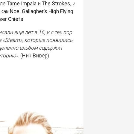
иле
Tame Impala
и
The Strokes
, и
 как
Noel Gallagher’s High Flying
ser Chiefs
.
али еще лет в 16, и с тех пор
е «Steam», которые появились
еделенно альбом содержит
сторию»
. (
Ник Вивер
)