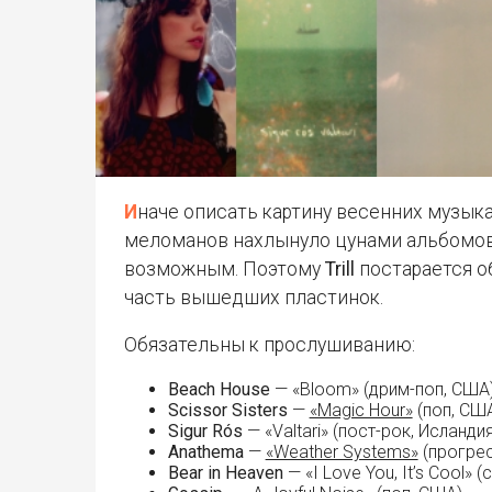
Иначе описать картину весенних музыкальных релизов как то, что на
меломанов нахлынуло цунами альбомов
возможным. Поэтому
Trill
постарается о
часть вышедших пластинок.
Обязательны к прослушиванию:
Beach House
— «Bloom» (дрим-поп, США
Scissor Sisters
—
«Magic Hour»
(поп, СШ
Sigur Rós
— «Valtari» (пост-рок, Исландия
Anathema
—
«Weather Systems»
(прогрес
Bear in Heaven
— «I Love You, It’s Cool» 