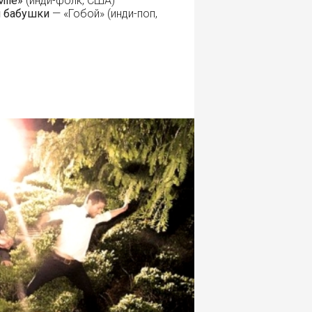
Mile»
(инди-фолк, США)
й бабушки
— «Гобой» (инди-поп,