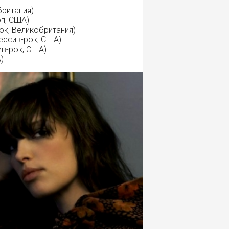
британия)
оп, США)
ок, Великобритания)
ессив-рок, США)
в-рок, США)
)