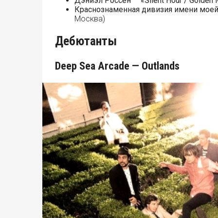
Дэниэл Россен
—
«Silent Hour / Golden 
Краснознаменная дивизия имени мое
Москва)
Дебютанты
Deep Sea Arcade — Outlands