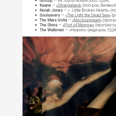
Gossip
— «A Joyful Noise» (поп, США)
Keane
—
«Strangeland»
(поп-рок, Велико
Norah Jones
— «…Little Broken Hearts» (п
Soulsavers
—
«The Light the Dead See»
(р
The Mars Volta
—
«Noctourniquet»
(прогр
The Shins
—
«Port of Morrow»
(прогресси
The Walkmen
— «Heaven» (инди-рок, США